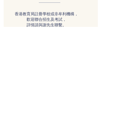
香港教育局註冊學校或非牟利機構，
歡迎聯合招生及考試，
​詳情請與謝先生聯繫。
引導學生發掘自我的潛能，
幫助學生邁向多元化發展
同時培養獨立思考、溝通、人際
技巧和學習的能力
聯絡資料：