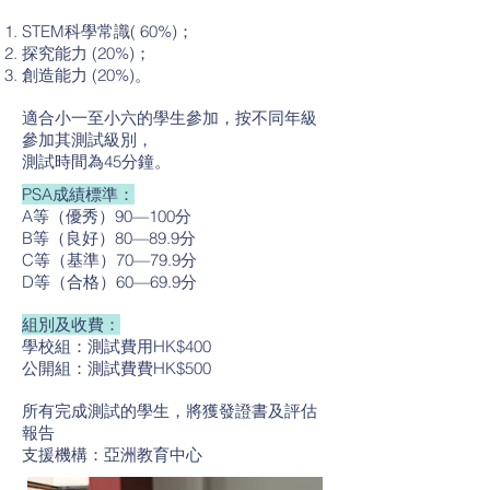
STEM科學常識( 60%)；
探究能力 (20%)；
創造能力 (20%)。
適合小一至小六的學生參加，按不同年級
參加其測試級別，
測試時間為45分鐘。
PSA成績標準：
A等（優秀）90—100分
B等（良好）80—89.9分
C等（基準）70—79.9分
D等（合格）60—69.9分
組別及收費：
學校組：測試費用HK$400
公開組：測試費費HK$500
所有完成測試的學生，將獲發證書及評估
報告
支援機構：亞洲教育中心