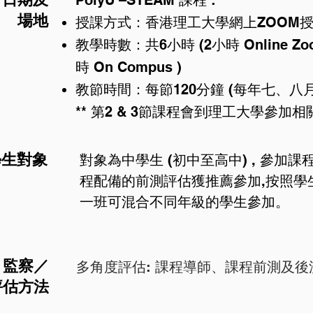
PolyU –STEAM 課程 :
場地
授課方式：香港理工大學網上ZOOM
教學時數：共6小時 (2小時 Online Zoo
時 On Compus )
教節時間：每節120分鐘 (每年七、八
** 第2 & 3節課程會到理工大學參加
學生對象
對象為中學生 (初中至高中) , 參加
程配備的前測評估獲推薦參加,按照學生
一班可混合不同年級的學生參加。
監察／
多角度評估: 課程導師、課程前測及
評估方法