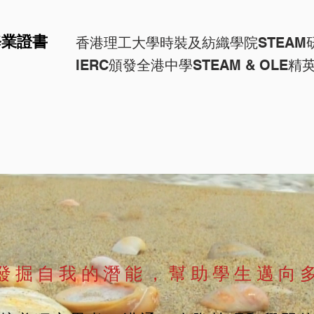
修業證書
香港理工大學時裝及紡織學院STEAM
IERC頒發全港中學STEAM & OL
發掘自我的潛能，幫助學生邁向