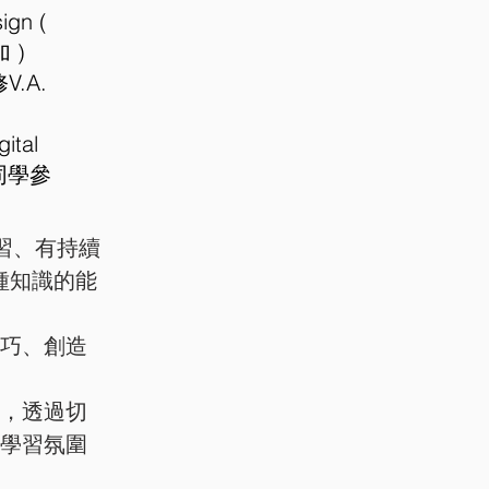
ign (
 )
V.A.
ital
 的同學參
習、有持續
種知識的能
巧、創造
，透過切
學習氛圍