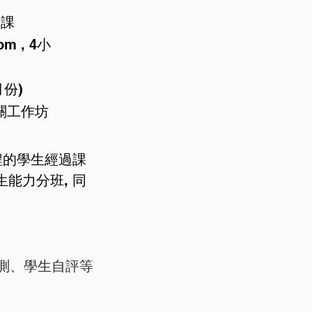
授課
m , 4小
月份)
相關工作坊
課程的學生經過課
能力分班, 同
後測、學生自評等