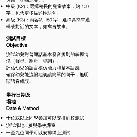
中級 (K2)：選擇稍長的兒童故事，約 100
字，包含更多描述性語句。
高級 (K3)：內容約 150 字，選擇具簡單邏
輯或對話的文本，如寓言故事。
測試目標
Objective
測試幼兒對普通話基本發音規則的掌握情
況（聲母、韻母、聲調）。
評估幼兒的語言模仿能力和基本語感。
確保幼兒能流暢地朗讀簡單的句子，無明
顯語音錯誤。
舉行日期及
場地
Date & Method
十位或以上同學參加可以安排到校測試
測試場地 : 參與學校課室
一至九位同學可以安排網上測試