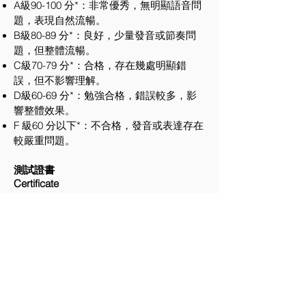
A級90-100 分*
：非常優秀，無明顯語音問
題，表現自然流暢。
B級80-89 分*：良好，少量發音或節奏問
題，但整體流暢。
C級70-79 分*：合格，存在幾處明顯錯
誤，但不影響理解。
D級60-69 分*：勉強合格，錯誤較多，影
響整體效果。
F 級60 分以下*：不合格，發音或表達存在
較嚴重問題。
測試證書
Certificate
香港理工大學應用數學系頒發AI普通話
口語測試證書
IERC國際教育研究中心頒發全港校際普
通話口語等級證書