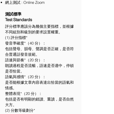
網上測試 : Online Zoom
測試標準
Test Standards
評分標準應該分為幾個主要指標，並根據
不同組別和級別的要求設置權重。
(1) 評分指標*
發音準確度*（40 分）：
包括聲母、韻母、聲調是否正確，是否符
合普通話發音規範。
語速與節奏*（20 分）：
朗讀過程是否流暢，語速是否適中，停頓
是否恰當。
語氣與感情*（20 分）：
是否能根據文章內容表達出恰當的語氣和
情感。
整體表現*（20 分）：
包括是否有明顯的錯讀、重讀，是否自然
大方。
(2) 分數等級劃分*