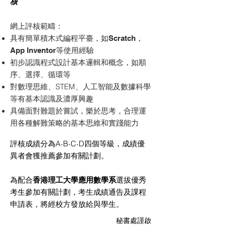
核
網上評核範疇：
具有簡單積木式編程平臺，如Scratch，
App Inventor等使用經驗
初步認識程式設計基本邏輯和概念，如順
序、選擇、循環等
對數理思維、STEM、人工智能及數據科學
等有基本認識及濃厚興趣
具備面對難題於嘗試，樂於思考，合理運
用各種解難策略的基本思維和實踐能力
評核成績分為A˴B˴C˴D四個等級，成績優
異者會獲推薦參加有關計劃。
為配合
香港理工大學應用數學系
選拔優秀
考生參加有關計劃，考生成績通告及課程
申請表，將經校方發放給與學生。
秘書處謹啟