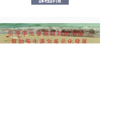
課程詳情
引導學生發掘自我的潛能，
幫助學生邁向多元化發展
同時培養獨立思考、溝通、人際
技巧和學習的能力
聯絡資料：
IERC (HK) LIMITED
Room 210, 2/F, Sterling Centre, 11
Cheung Yue Street, Lai Chi Kok,
Kowloon,Hong Kong
香港九龍荔枝角長裕街11號定豐中心2