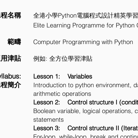
課程名稱
全港小學Python電腦程式設計精英學
Elite Learning Programme for Python
範疇
Computer Programming with Python
適用津貼
例如: 全方位學習津貼
llabus:
Lesson 1: Variables
課程簡介
Introduction to python environment, da
arithmetic operations
Lesson 2: Control structure I (condit
Boolean variable, logical operations, c
statements
Lesson 3: Control structure II (Iterat
For-loop, while-loop, break and conti