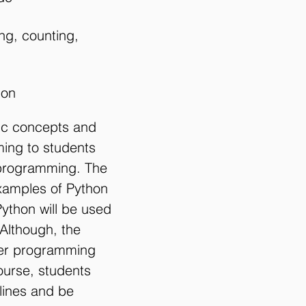
ing, counting,
ion
sic concepts and
ing to students
 programming. The
 examples of Python
ython will be used
Although, the
her programming
ourse, students
lines and be