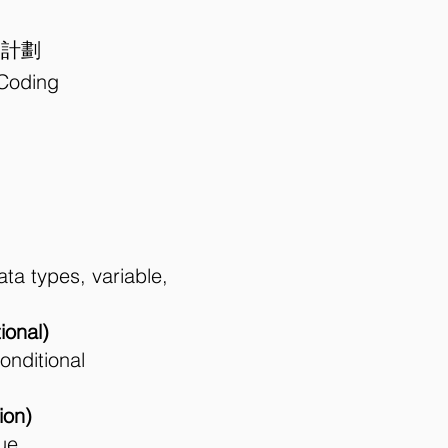
習計劃
 Coding
ta types, variable,
ional)
onditional
ion)
nue