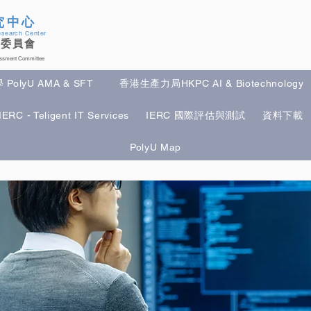
究中心
esearch Center
估委員會
cessment Committee
olyU AMA & SFT
香港生產力局HKPC AI & Biotechnology
IERC - Teligent IT Services
IERC 國際評估與測試
資料下載
yU AMA & SFT
香港生產力局HKPC AI & Biotechnology
英國
PolyU Map